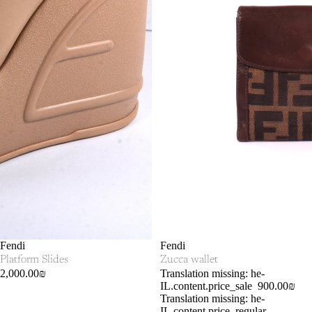
SOLD OUT
Fendi
SALE
Fendi
Platform Slides
Zucca wallet
2,000.00₪
Translation missing: he-
IL.content.price_sale
900.00₪
Translation missing: he-
IL.content.price_regular