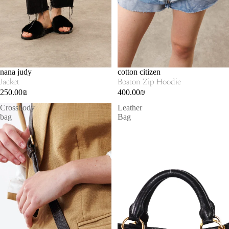
SOLD OUT
nana judy
SOLD OUT
cotton citizen
Jacket
Boston Zip Hoodie
250.00₪
400.00₪
Crossbody
Leather
bag
Bag