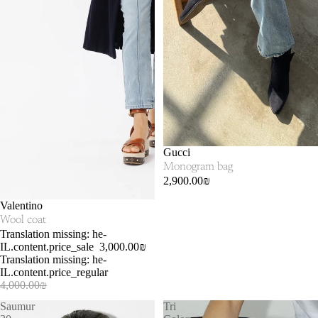
SOLD OUT
Gucci
Monogram bag
2,900.00₪
SALE
Valentino
Wool coat
Translation missing: he-
IL.content.price_sale
3,000.00₪
Translation missing: he-
IL.content.price_regular
4,000.00₪
Saumur
Tri