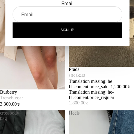
Email
SIGN UP
SOLD OUT
Prada
sneakers
Translation missing: he-
IL.content.price_sale
1,200.00₪
SOLD OUT
Burberry
Translation missing: he-
IL.content.price_regular
Trench coat
1,800.00₪
3,300.00₪
crossbody
Heels
bag