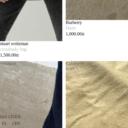
Burberry
Heels
1,000.00₪
SOLD OUT
stuart weitzman
crossbody bag
1,500.00₪
Sneakers
Cashmere
scarf
HAN
GIVEN
EL
CHY