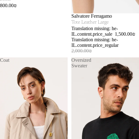
800.00₪
SOLD OUT
Salvatore Ferragamo
Tote Leather Large
Translation missing: he-
IL.content.price_sale
1,500.00₪
Translation missing: he-
IL.content.price_regular
2,000.00₪
Coat
Oversized
Sweater