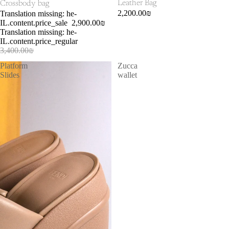
Leather Bag
Crossbody bag
2,200.00₪
Translation missing: he-
IL.content.price_sale
2,900.00₪
Translation missing: he-
IL.content.price_regular
3,400.00₪
Platform
Zucca
Slides
wallet