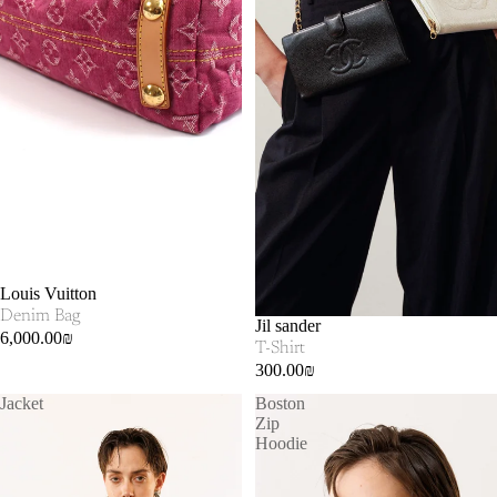
SOLD OUT
Louis Vuitton
Denim Bag
SOLD OUT
Jil sander
6,000.00₪
T-Shirt
300.00₪
Jacket
Boston
Zip
Hoodie