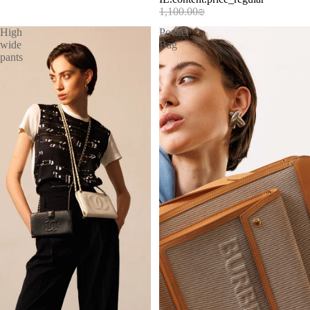
1,100.00₪
High
Pocket
wide
Bag
pants