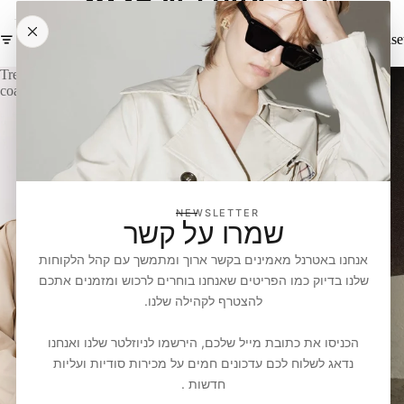
קולקציית קיץ 2026
Translation missing: he-IL.content.grid_view.grid_fieldse
FILTER
Trench
sneakers
coat
NEWSLETTER
שמרו על קשר
אנחנו באטרנל מאמינים בקשר ארוך ומתמשך עם קהל הלקוחות
שלנו בדיוק כמו הפריטים שאנחנו בוחרים לרכוש ומזמנים אתכם
להצטרף לקהילה שלנו.
הכניסו את כתובת מייל שלכם, הירשמו לניוזלטר שלנו ואנחנו
נדאג לשלוח לכם עדכונים חמים על מכירות סודיות ועליות
חדשות .