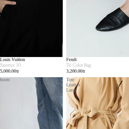
SOLD OUT
Louis Vuitton
SOLD OUT
Fendi
Saumur 30
Tri Color Bag
5,000.00₪
3,200.00₪
boots
Tote
Leather
Large